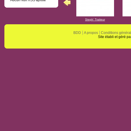
Steph' Traiteur
BDD
A propos
Conditions généra
Site établi et géré p